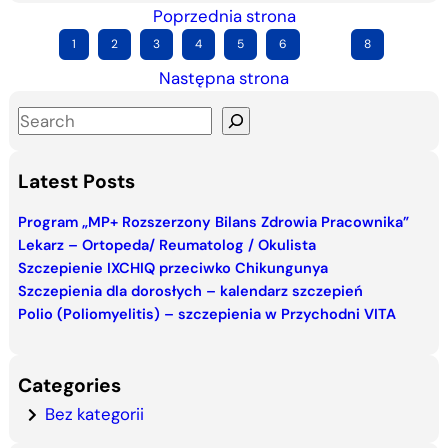
Poprzednia strona
1
2
3
4
5
6
…
8
Następna strona
S
e
a
Latest Posts
r
c
Program „MP+ Rozszerzony Bilans Zdrowia Pracownika”
Lekarz – Ortopeda/ Reumatolog / Okulista
h
Szczepienie IXCHIQ przeciwko Chikungunya
Szczepienia dla dorosłych – kalendarz szczepień
Polio (Poliomyelitis) – szczepienia w Przychodni VITA
Categories
Bez kategorii