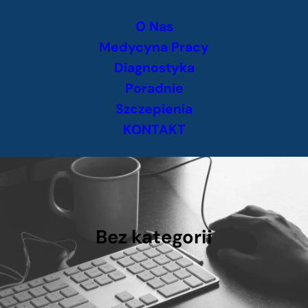
Przejdź
O Nas
do
treści
Medycyna Pracy
Diagnostyka
Poradnie
Szczepienia
KONTAKT
Bez kategorii