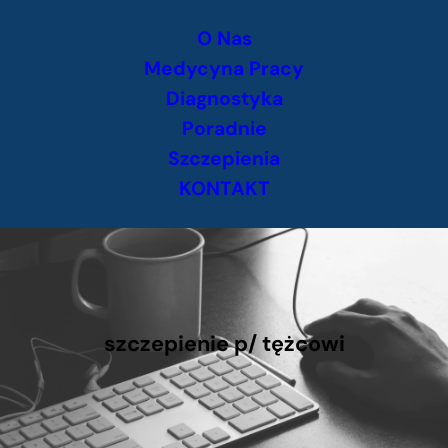
Przejdź
O Nas
do
treści
Medycyna Pracy
Diagnostyka
Poradnie
Szczepienia
KONTAKT
szczepienie p/ tężcowi