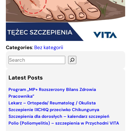
Categories
:
Bez kategorii
S
e
a
Latest Posts
r
c
Program „MP+ Rozszerzony Bilans Zdrowia
Pracownika”
h
Lekarz – Ortopeda/ Reumatolog / Okulista
Szczepienie IXCHIQ przeciwko Chikungunya
Szczepienia dla dorosłych – kalendarz szczepień
Polio (Poliomyelitis) – szczepienia w Przychodni VITA