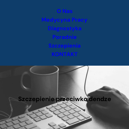
Przejdź
O Nas
do
treści
Medycyna Pracy
Diagnostyka
Poradnie
Szczepienia
KONTAKT
Szczepienie przeciwko dendze