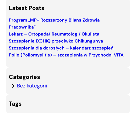
a
Latest Posts
r
c
Program „MP+ Rozszerzony Bilans Zdrowia
Pracownika”
h
Lekarz – Ortopeda/ Reumatolog / Okulista
Szczepienie IXCHIQ przeciwko Chikungunya
Szczepienia dla dorosłych – kalendarz szczepień
Polio (Poliomyelitis) – szczepienia w Przychodni VITA
Categories
Bez kategorii
Tags