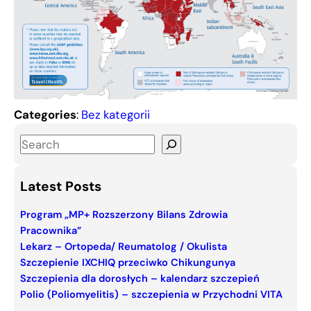
Categories
:
Bez kategorii
S
e
a
Latest Posts
r
c
Program „MP+ Rozszerzony Bilans Zdrowia
Pracownika”
h
Lekarz – Ortopeda/ Reumatolog / Okulista
Szczepienie IXCHIQ przeciwko Chikungunya
Szczepienia dla dorosłych – kalendarz szczepień
Polio (Poliomyelitis) – szczepienia w Przychodni VITA