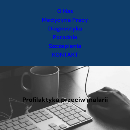
Przejdź
O Nas
do
treści
Medycyna Pracy
Diagnostyka
Poradnie
Szczepienia
KONTAKT
Profilaktyka przeciw malarii