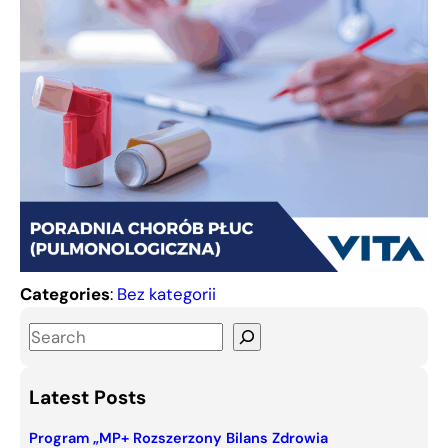
Categories
:
Bez kategorii
S
e
a
Latest Posts
r
c
Program „MP+ Rozszerzony Bilans Zdrowia