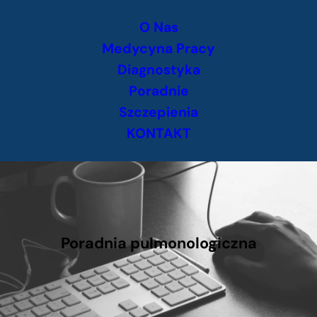
Przejdź
O Nas
do
treści
Medycyna Pracy
Diagnostyka
Poradnie
Szczepienia
KONTAKT
Poradnia pulmonologiczna