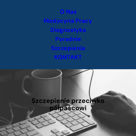
Przejdź
O Nas
do
treści
Medycyna Pracy
Diagnostyka
Poradnie
Szczepienia
KONTAKT
Szczepienie przeciwko
półpaścowi