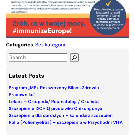
Categories
:
Bez kategorii
S
e
a
Latest Posts
r
c
Program „MP+ Rozszerzony Bilans Zdrowia
Pracownika”
h
Lekarz – Ortopeda/ Reumatolog / Okulista
Szczepienie IXCHIQ przeciwko Chikungunya
Szczepienia dla dorosłych – kalendarz szczepień
Polio (Poliomyelitis) – szczepienia w Przychodni VITA