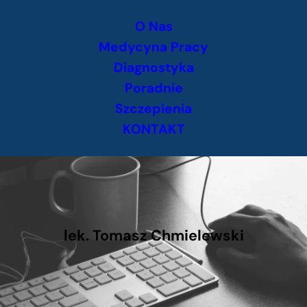
Przejdź
O Nas
do
treści
Medycyna Pracy
Diagnostyka
Poradnie
Szczepienia
KONTAKT
lek. Tomasz Chmielewski