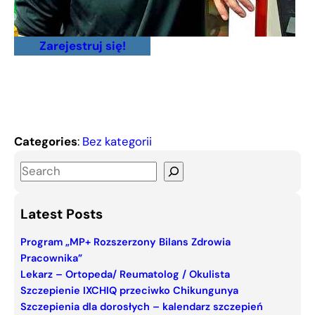
Zarejestruj się!
Categories
:
Bez kategorii
S
e
a
Latest Posts
r
c
Program „MP+ Rozszerzony Bilans Zdrowia
Pracownika”
h
Lekarz – Ortopeda/ Reumatolog / Okulista
Szczepienie IXCHIQ przeciwko Chikungunya
Szczepienia dla dorosłych – kalendarz szczepień