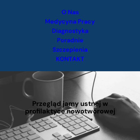
Przejdź
O Nas
do
treści
Medycyna Pracy
Diagnostyka
Poradnie
Szczepienia
KONTAKT
Przegląd jamy ustnej w
profilaktyce nowotworowej