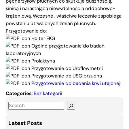
pęcherzyków płucnych co skutkuje dusznością,
sinicą i narastającą niewydolnością oddechowo-
krążeniową. Wczesne , właściwe leczenie zapobiega
powstaniu utrwalonych zmian płucnych.
Przygotowanie do:
Holter EKG
Ogólne przygotowanie do badań
laboratoryjnych
Prolaktyna
Przygotowanie do Uroflowmetrii
Przygotowanie do USG brzucha
Przygotowanie do badania krwi utajonej
Categories
:
Bez kategorii
S
e
a
Latest Posts
r