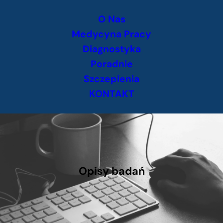
Przejdź
O Nas
do
treści
Medycyna Pracy
Diagnostyka
Poradnie
Szczepienia
KONTAKT
Opisy badań