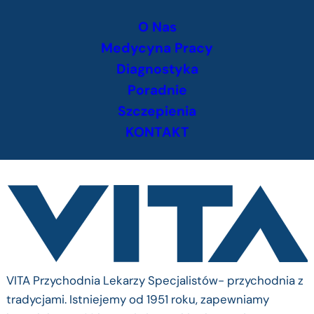
Przejdź
O Nas
do
treści
Medycyna Pracy
Diagnostyka
Poradnie
Szczepienia
KONTAKT
VITA Przychodnia Lekarzy Specjalistów- przychodnia z
tradycjami. Istniejemy od 1951 roku, zapewniamy